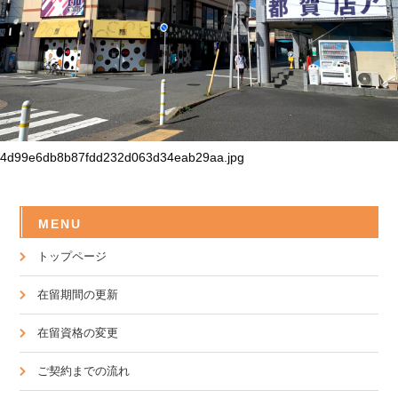
4d99e6db8b87fdd232d063d34eab29aa.jpg
MENU
トップページ
在留期間の更新
在留資格の変更
ご契約までの流れ