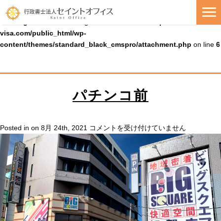
Warning
: Uninitialized string offset 0 in
/home/cmspro19/seiko-
visa.com/public_html/wp-
content/themes/standard_black_cmspro/attachment.php
on line
6
パチンコ前
パ
Posted in on 8月 24th, 2021
コメントを受け付けていません
チ
ン
コ
前
は