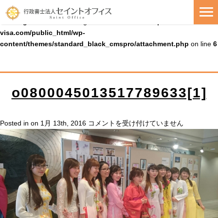
Warning
: Uninitialized string offset 0 in
/home/cmspro19/seiko-
visa.com/public_html/wp-
content/themes/standard_black_cmspro/attachment.php
on line
6
o0800045013517789633[1]
o0800045013517789633[1]
Posted in on 1月 13th, 2016
コメントを受け付けていません
は