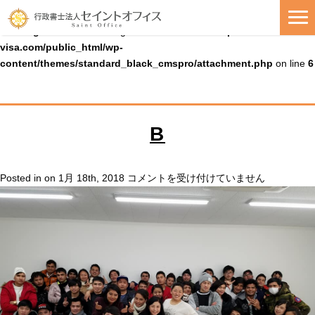
Warning
: Uninitialized string offset 0 in
/home/cmspro19/seiko-
visa.com/public_html/wp-
content/themes/standard_black_cmspro/attachment.php
on line
6
B
B
Posted in on 1月 18th, 2018
コメントを受け付けていません
は