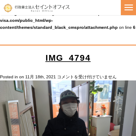
Warning
: Uninitialized string offset 0 in
/home/cmspro19/seiko-
visa.com/public_html/wp-
content/themes/standard_black_cmspro/attachment.php
on line
6
IMG_4794
IMG_4794
Posted in on 11月 18th, 2021
コメントを受け付けていません
は