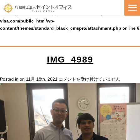
Warning
: Uninitialized string offset 0 in
/home/cmspro19/seiko-
visa.com/public_html/wp-
content/themes/standard_black_cmspro/attachment.php
on line
6
IMG_4989
IMG_4989
Posted in on 11月 18th, 2021
コメントを受け付けていません
は