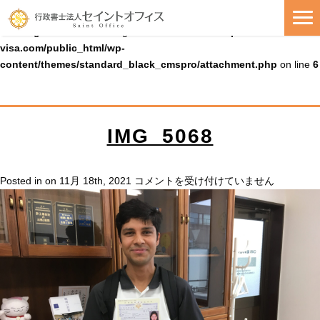
Warning
: Uninitialized string offset 0 in
/home/cmspro19/seiko-
visa.com/public_html/wp-
content/themes/standard_black_cmspro/attachment.php
on line
6
IMG_5068
IMG_5068
Posted in on 11月 18th, 2021
コメントを受け付けていません
は